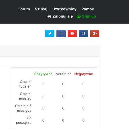
Forum
Szukaj
Użytkownicy
Pomoc
Zaloguj się
Sign up
Pozytywne
Neutralne
Negatywne
Ostatni
0
0
0
tydzień
Ostatni
0
0
0
miesiąc
Ostatnie 6
0
0
0
miesięcy
Od
0
0
0
początku