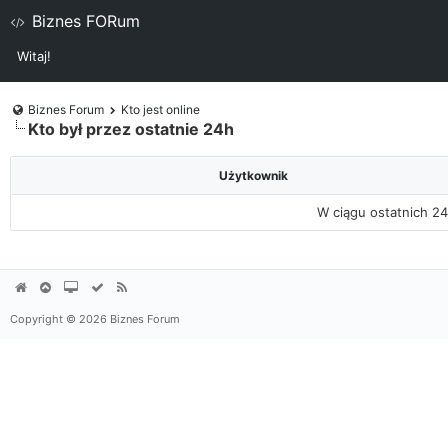
Biznes FORum
Witaj!
Biznes Forum
Kto jest online
Kto był przez ostatnie 24h
Użytkownik
W ciągu ostatnich 2
Copyright © 2026 Biznes Forum